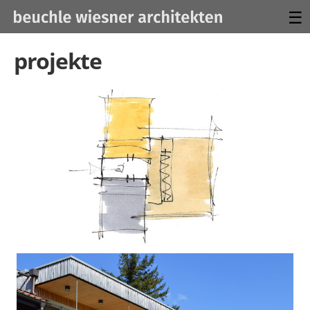
☰
projekte