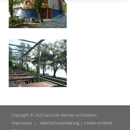
Copyright © 2025 beuchle wiesner architekten
impressum
|
datenschutzerklärung
|
cookie-richtlinie