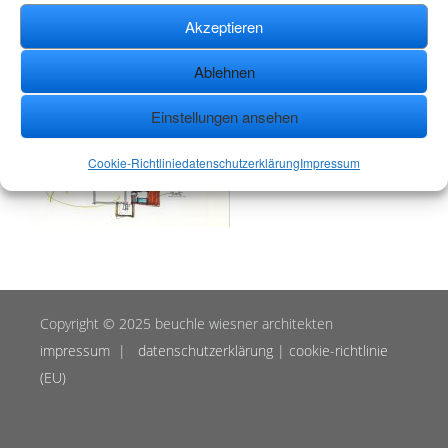
Akzeptieren
Ablehnen
Einstellungen ansehen
Cookie-Richtlinie
datenschutzerklärung
Impressum
Copyright © 2025 beuchle wiesner architekten
impressum
|
datenschutzerklärung
|
cookie-richtlinie
(EU)